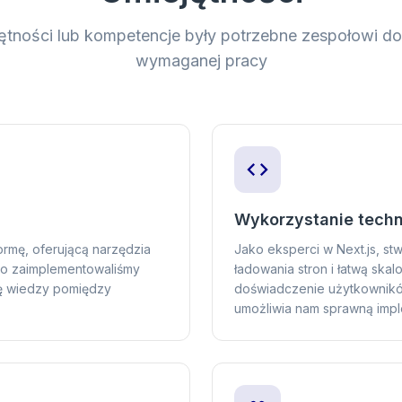
jętności lub kompetencje były potrzebne zespołowi d
wymaganej pracy
Wykorzystanie techn
ormę, oferującą narzędzia
Jako eksperci w Next.js, st
owo zaimplementowaliśmy
ładowania stron i łatwą ska
nę wiedzy pomiędzy
doświadczenie użytkowników
umożliwia nam sprawną impl