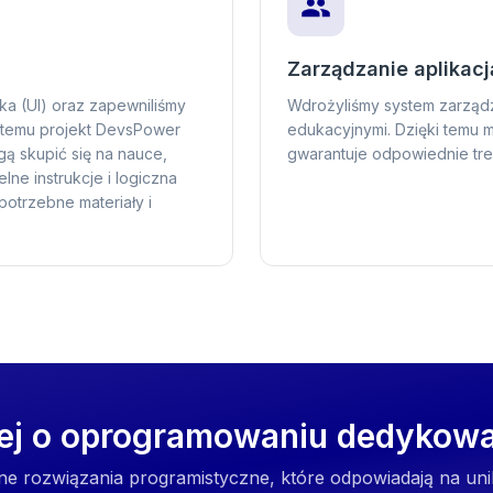
Zarządzanie aplikacj
ika (UI) oraz zapewniliśmy
Wdrożyliśmy system zarządza
 temu projekt DevsPower
edukacyjnymi. Dzięki temu 
ogą skupić się na nauce,
gwarantuje odpowiednie tre
lne instrukcje i logiczna
otrzebne materiały i
cej o oprogramowaniu dedyko
ne rozwiązania programistyczne, które odpowiadają na uni