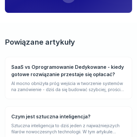
Powiązane artykuły
SaaS vs Oprogramowanie Dedykowane - kiedy
gotowe rozwiązanie przestaje się opłacać?
AI mocno obniżyła próg wejścia w tworzenie systemów
na zamówienie - dziś da się budować szybciej, prościej
i często taniej niż jeszcze kilka lat temu. Ten artykuł
pomaga uporządkować decyzję: kiedy gotowy SaaS
wciąż będzie najlepszym wyborem, a kiedy opłaca się
zbudować własne rozwiązanie dopasowane do
Czym jest sztuczna inteligencja?
procesów firmy.
Sztuczna inteligencja to dziś jeden z najważniejszych
filarów nowoczesnych technologii. W tym artykule