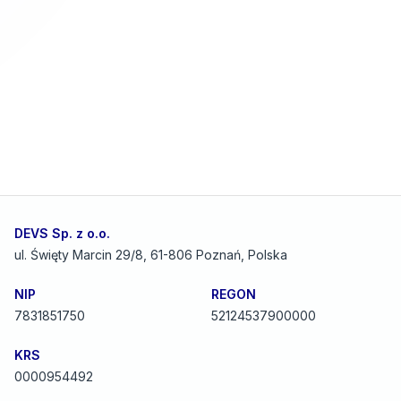
Natychmiast się z Tobą skontaktujemy
prywatności
DEVS Sp. z o.o.
ul. Święty Marcin 29/8, 61-806 Poznań, Polska
NIP
REGON
7831851750
52124537900000
KRS
0000954492